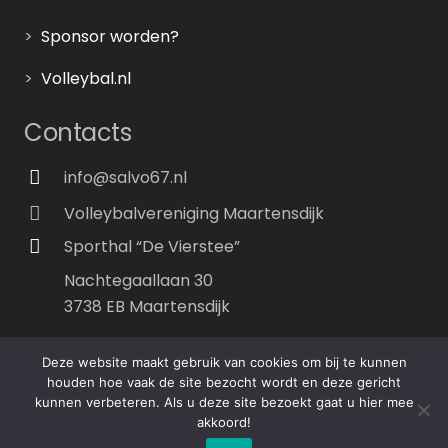
>
Sponsor worden?
>
Volleybal.nl
Contacts
info@salvo67.nl
Volleybalvereniging Maartensdijk
Sporthal “De Vierstee”
Nachtegaallaan 30
3738 EB Maartensdijk
Deze website maakt gebruik van cookies om bij te kunnen
© 2019-2024 Salvo ’67 door Arnout Verhaar
houden hoe vaak de site bezocht wordt en deze gericht
kunnen verbeteren. Als u deze site bezoekt gaat u hier mee
akkoord!