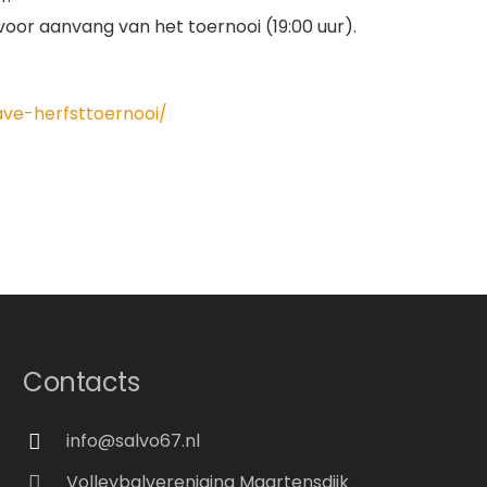
oor aanvang van het toernooi (19:00 uur).
ave-herfsttoernooi/
Contacts
info@salvo67.nl
Volleybalvereniging Maartensdijk