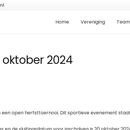
nl
Home
Vereniging
Team
i oktober 2024
en open herfsttoernooi. Dit sportieve evenement staat op
 en de sluitingsdatum voor inschrijven is 20 oktober 202