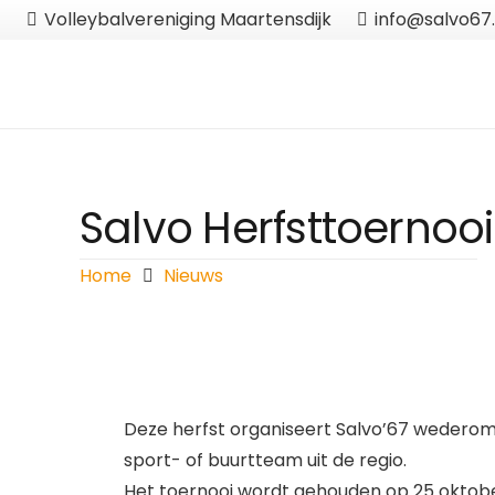
Volleybalvereniging Maartensdijk
info@salvo67.
Salvo Herfsttoernoo
Home
Nieuws
Deze herfst organiseert Salvo’67 wederom e
sport- of buurtteam uit de regio.
Het toernooi wordt gehouden op 25 oktober