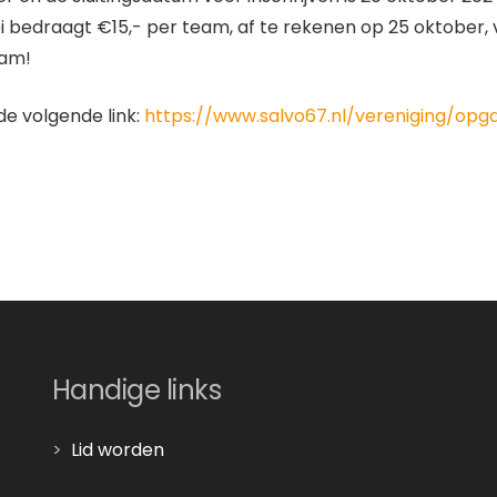
bedraagt €15,- per team, af te rekenen op 25 oktober, v
eam!
de volgende link:
https://www.salvo67.nl/vereniging/opg
Handige links
>
Lid worden